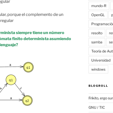
egular
mundo-R
ular, porque el complemento de un
OpenGL
 regular
Programació
rminista siempre tiene un número
resolto
re
ómata finito determinista asumiendo
samba
se
lenguaje?
Teoría de Au
Universidad
windows
BLOGROLL
Frikito, ergo s
GNU / TIC