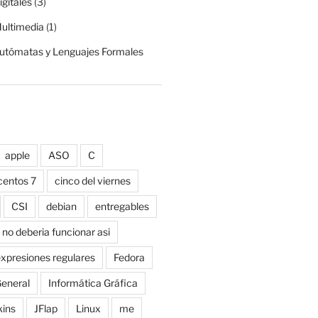
gitales
(3)
ultimedia
(1)
Autómatas y Lenguajes Formales
apple
ASO
C
centos 7
cinco del viernes
CSI
debian
entregables
 no deberia funcionar asi
xpresiones regulares
Fedora
eneral
Informática Gráfica
kins
JFlap
Linux
me