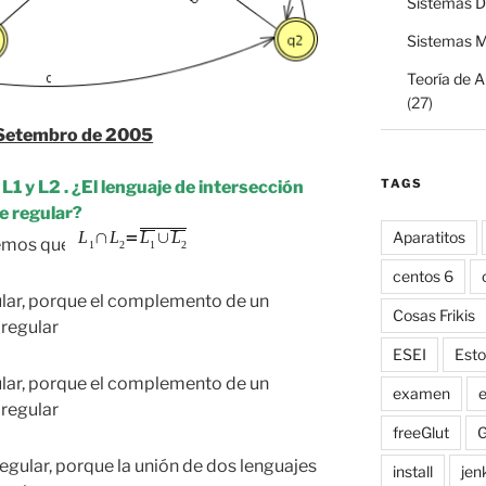
Sistemas Di
Sistemas M
Teoría de 
(27)
Setembro de 2005
TAGS
1 y L2 . ¿El lenguaje de intersección
e regular?
Aparatitos
bemos que
centos 6
ular, porque el complemento de un
Cosas Frikis
 regular
ESEI
Esto
ular, porque el complemento de un
examen
e
 regular
freeGlut
G
egular, porque la unión de dos lenguajes
install
jen