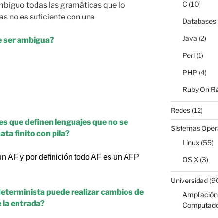
C
(10)
mbiguo todas las gramáticas que lo
s no es suficiente con una
Databases
Java
(2)
e ser ambigua?
Perl
(1)
PHP
(4)
Ruby On Ra
Redes
(12)
es que definen lenguajes que no se
Sistemas Oper
ta finito con pila?
Linux
(55)
n AF y por definición todo AF es un AFP
OS X
(3)
Universidad
(9
determinista puede realizar cambios de
Ampliación 
e la entrada?
Computado