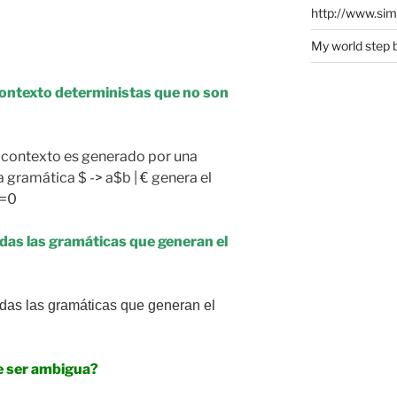
http://www.si
My world step 
contexto deterministas que no son
e contexto es generado por una
a gramática $ -> a$b | € genera el
>=0
das las gramáticas que generan el
odas las gramáticas que generan el
e ser ambigua?