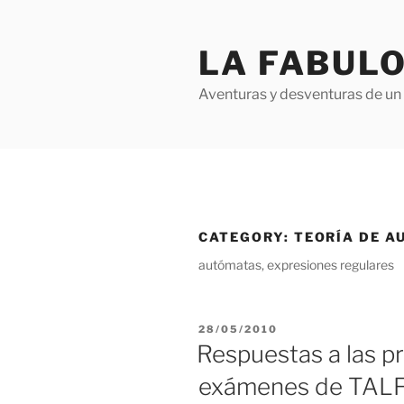
Skip
to
LA FABULO
content
Aventuras y desventuras de un 
CATEGORY:
TEORÍA DE A
autómatas, expresiones regulares
POSTED
28/05/2010
ON
Respuestas a las pr
exámenes de TAL