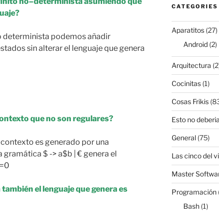
finito no–determinista asumiendo que
CATEGORIES
uaje?
Aparatitos
(27)
to determinista podemos añadir
Android
(2)
stados sin alterar el lenguaje que genera
Arquitectura
(2
Cocinitas
(1)
Cosas Frikis
(8
contexto que no son regulares?
Esto no deberia
General
(75)
e contexto es generado por una
a gramática $ -> a$b | € genera el
Las cinco del v
>=0
Master Softwar
 también el lenguaje que genera es
Programación
Bash
(1)