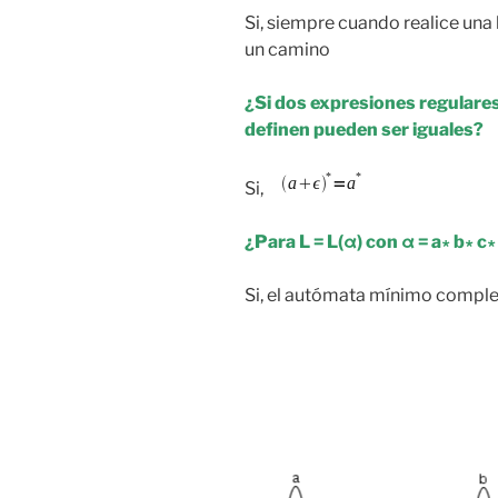
Si, siempre cuando realice una
un camino
¿Si dos expresiones regulares
definen pueden ser iguales?
Si,
¿Para L = L(α) con α = a∗ b∗ c∗
Si, el autómata mínimo comple