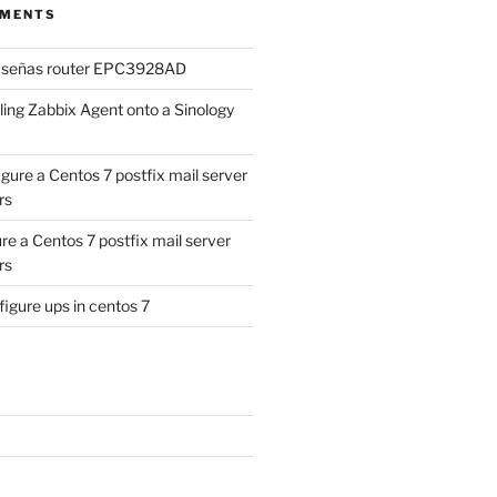
MMENTS
aseñas router EPC3928AD
lling Zabbix Agent onto a Sinology
gure a Centos 7 postfix mail server
rs
re a Centos 7 postfix mail server
rs
igure ups in centos 7