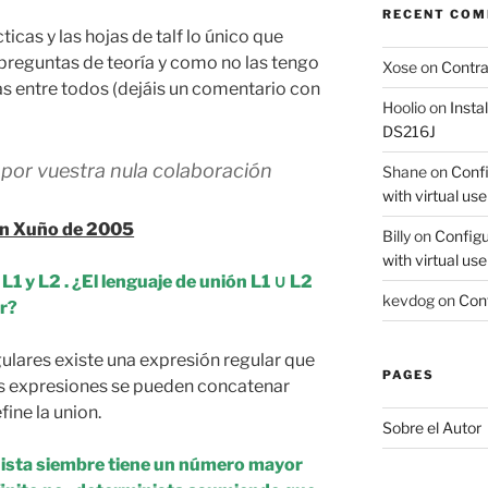
RECENT CO
icas y las hojas de talf lo único que
 preguntas de teoría y como no las tengo
Xose
on
Contr
s entre todos (dejáis un comentario con
Hoolio
on
Insta
DS216J
 por vuestra nula colaboración
Shane
on
Confi
with virtual use
n Xuño de 2005
Billy
on
Configu
with virtual use
1 y L2 . ¿El lenguaje de unión L1 ∪ L2
kevdog
on
Conf
ar?
egulares existe una expresión regular que
PAGES
as expresiones se pueden concatenar
fine la union.
Sobre el Autor
nista siembre tiene un número mayor