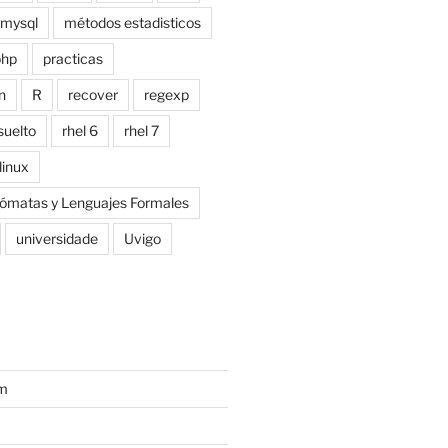
mysql
métodos estadisticos
php
practicas
n
R
recover
regexp
suelto
rhel 6
rhel 7
linux
tómatas y Lenguajes Formales
universidade
Uvigo
um