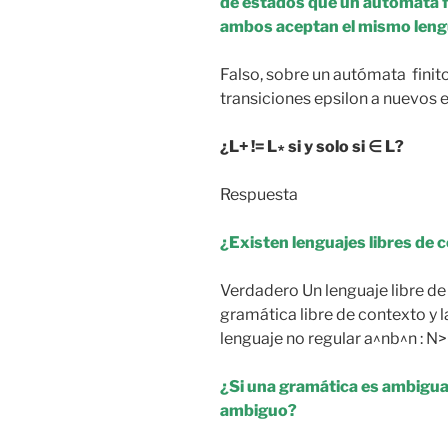
de estados que un autómata 
ambos aceptan el mismo leng
Falso, sobre un autómata fini
transiciones epsilon a nuevos e
¿L+ != L∗ si y solo si ∈ L?
Respuesta
¿Existen lenguajes libres de 
Verdadero Un lenguaje libre d
gramática libre de contexto y l
lenguaje no regular a^nb^n : N
¿Si una gramática es ambigua
ambiguo?