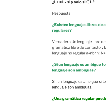
¿L+ = L∗ si y solo si ∈ L?
Respuesta
¿Existen lenguajes libres de 
regulares?
Verdadero Un lenguaje libre d
gramática libre de contexto y l
lenguaje no regular a^nb^n : N
¿Si un lenguaje es ambiguo to
lenguaje son ambiguas?
Sí,
un
lenguaje es ambiguo
si t
lenguaje son ambiguas.
¿Una gramática regular pued