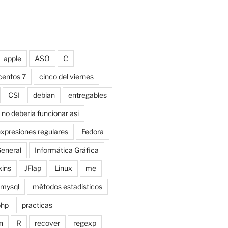
apple
ASO
C
centos 7
cinco del viernes
CSI
debian
entregables
 no deberia funcionar asi
xpresiones regulares
Fedora
eneral
Informática Gráfica
kins
JFlap
Linux
me
mysql
métodos estadisticos
php
practicas
n
R
recover
regexp