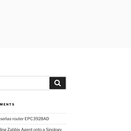
Search
MMENTS
aseñas router EPC3928AD
lling Zabbix Agent onto a Sinology