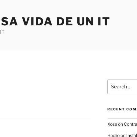
SA VIDA DE UN IT
IT
Search
for:
RECENT CO
Xose
on
Contr
Hoolio
on
Insta