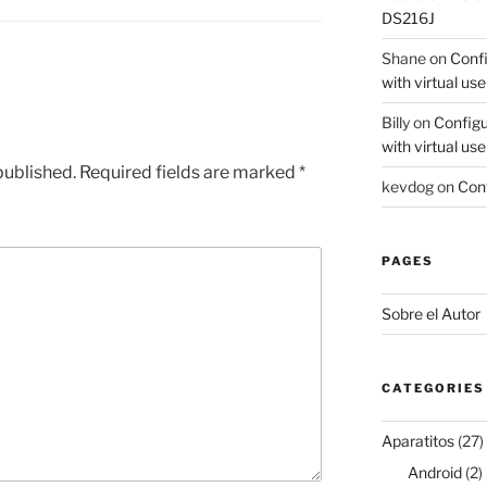
DS216J
Shane
on
Confi
with virtual use
Billy
on
Configu
with virtual use
published.
Required fields are marked
*
kevdog
on
Conf
PAGES
Sobre el Autor
CATEGORIES
Aparatitos
(27)
Android
(2)