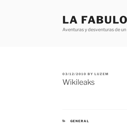
Skip
to
LA FABULO
content
Aventuras y desventuras de un 
POSTED
03/12/2010
BY
LUZEM
ON
Wikileaks
CATEGORIES
GENERAL