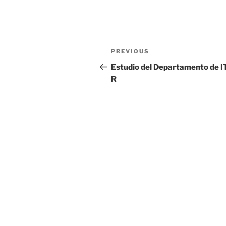
Post
Previous
PREVIOUS
navigation
Post
Estudio del Departamento de I
R