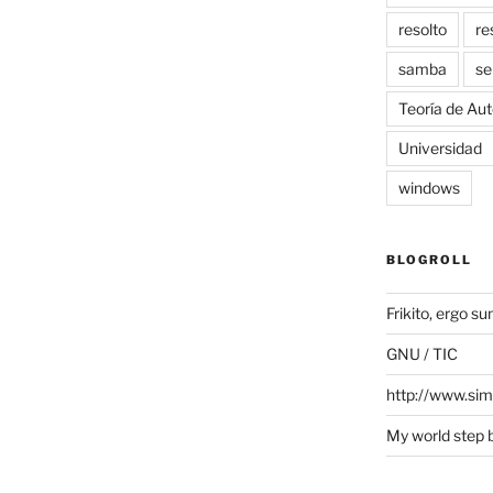
resolto
re
samba
se
Teoría de Au
Universidad
windows
BLOGROLL
Frikito, ergo s
GNU / TIC
http://www.si
My world step 