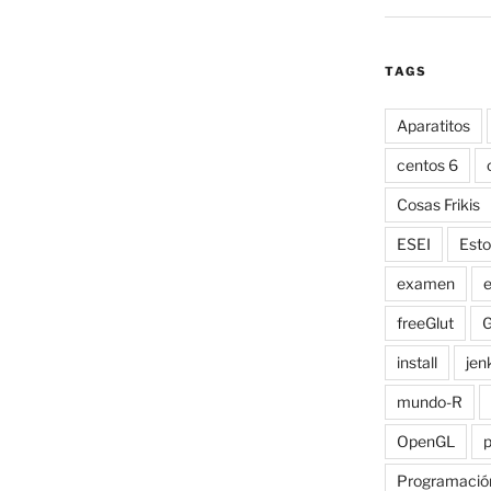
TAGS
Aparatitos
centos 6
Cosas Frikis
ESEI
Esto
examen
e
freeGlut
G
install
jen
mundo-R
OpenGL
Programació