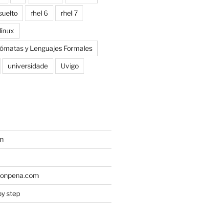
suelto
rhel 6
rhel 7
linux
tómatas y Lenguajes Formales
universidade
Uvigo
um
monpena.com
by step