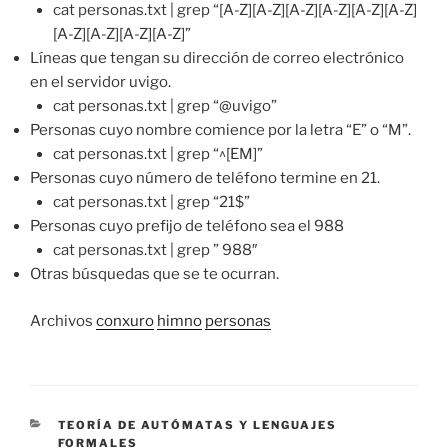
cat personas.txt | grep “[A-Z][A-Z][A-Z][A-Z][A-Z][A-Z]
[A-Z][A-Z][A-Z][A-Z]”
Líneas que tengan su dirección de correo electrónico
en el servidor uvigo.
cat personas.txt | grep “@uvigo”
Personas cuyo nombre comience por la letra “E” o “M”.
cat personas.txt | grep “^[EM]”
Personas cuyo número de teléfono termine en 21.
cat personas.txt | grep “21$”
Personas cuyo prefijo de teléfono sea el 988
cat personas.txt | grep ” 988″
Otras búsquedas que se te ocurran.
Archivos
conxuro
himno
personas
CATEGORIES
TEORÍA DE AUTÓMATAS Y LENGUAJES
FORMALES