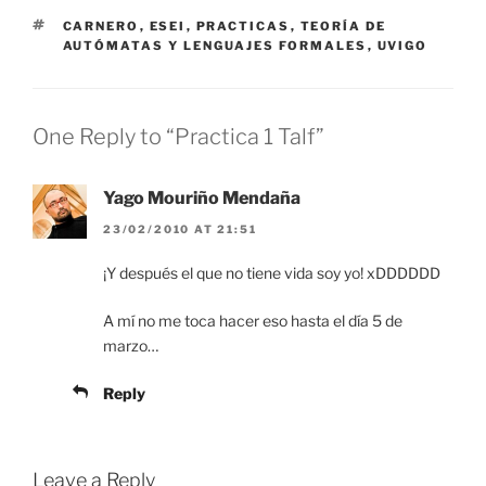
TAGS
CARNERO
,
ESEI
,
PRACTICAS
,
TEORÍA DE
AUTÓMATAS Y LENGUAJES FORMALES
,
UVIGO
One Reply to “Practica 1 Talf”
Yago Mouriño Mendaña
23/02/2010 AT 21:51
¡Y después el que no tiene vida soy yo! xDDDDDD
A mí no me toca hacer eso hasta el día 5 de
marzo…
Reply
Leave a Reply