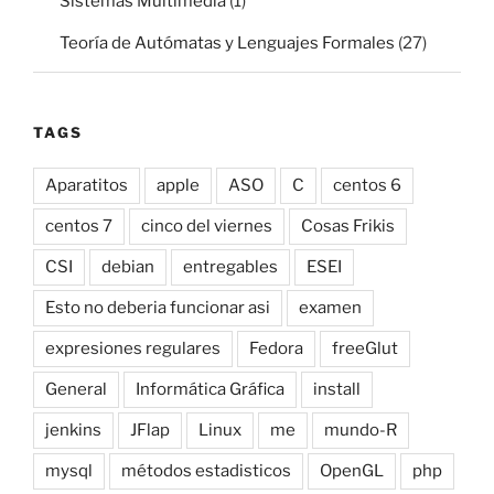
Sistemas Multimedia
(1)
Teoría de Autómatas y Lenguajes Formales
(27)
TAGS
Aparatitos
apple
ASO
C
centos 6
centos 7
cinco del viernes
Cosas Frikis
CSI
debian
entregables
ESEI
Esto no deberia funcionar asi
examen
expresiones regulares
Fedora
freeGlut
General
Informática Gráfica
install
jenkins
JFlap
Linux
me
mundo-R
mysql
métodos estadisticos
OpenGL
php