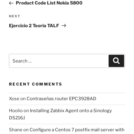
Post
Product Code List Nokia 5800
Next
NEXT
Post
Ejercicio 2 Teoria TALF
Search
Search
for:
RECENT COMMENTS
Xose
on
Contraseñas router EPC3928AD
Hoolio
on
Installing Zabbix Agent onto a Sinology
DS216J
Shane
on
Configure a Centos 7 postfix mail server with