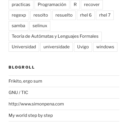
practicas
Programación
R
recover
regexp
resolto
resuelto
rhel 6
rhel 7
samba
selinux
Teoría de Autómatas y Lenguajes Formales
Universidad
universidade
Uvigo
windows
BLOGROLL
Frikito, ergo sum
GNU / TIC
http://www.simonpena.com
My world step by step