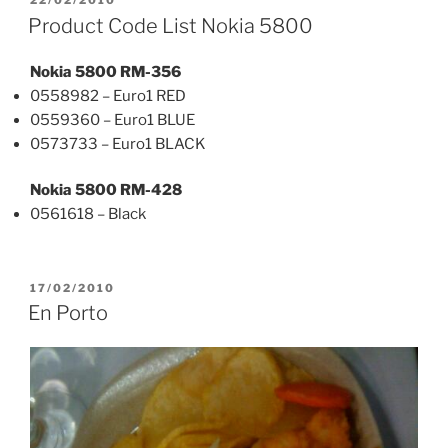
ON
Product Code List Nokia 5800
Nokia 5800 RM-356
0558982 – Euro1 RED
0559360 – Euro1 BLUE
0573733 – Euro1 BLACK
Nokia 5800 RM-428
0561618 – Black
POSTED
17/02/2010
ON
En Porto