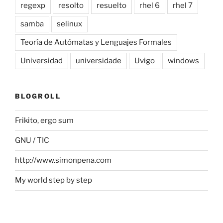
regexp
resolto
resuelto
rhel 6
rhel 7
samba
selinux
Teoría de Autómatas y Lenguajes Formales
Universidad
universidade
Uvigo
windows
BLOGROLL
Frikito, ergo sum
GNU / TIC
http://www.simonpena.com
My world step by step