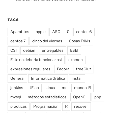
TAGS
Aparatitos
apple
ASO
C
centos 6
centos 7
cinco del viernes
Cosas Frikis
CSI
debian
entregables
ESEI
Esto no deberia funcionar asi
examen
expresiones regulares
Fedora
freeGlut
General
Informática Gráfica
install
jenkins
JFlap
Linux
me
mundo-R
mysql
métodos estadisticos
OpenGL
php
practicas
Programación
R
recover