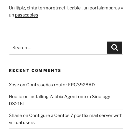
Un lápiz, cinta termoretractil, cable , un portalamparas y
un
pasacables
Search
Search
for:
RECENT COMMENTS
Xose
on
Contraseñas router EPC3928AD
Hoolio
on
Installing Zabbix Agent onto a Sinology
DS216J
Shane
on
Configure a Centos 7 postfix mail server with
virtual users