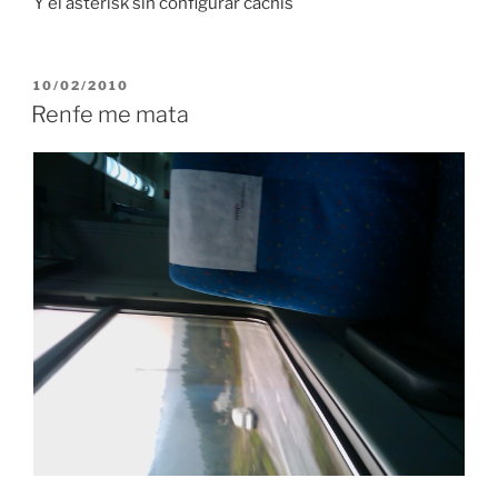
Y el asterisk sin configurar cachis
POSTED
10/02/2010
ON
Renfe me mata