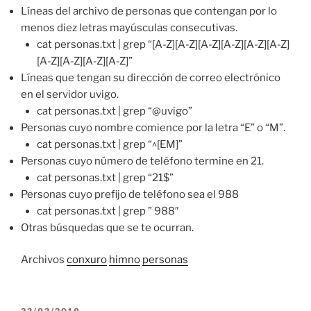
Líneas del archivo de personas que contengan por lo
menos diez letras mayúsculas consecutivas.
cat personas.txt | grep “[A-Z][A-Z][A-Z][A-Z][A-Z][A-Z]
[A-Z][A-Z][A-Z][A-Z]”
Líneas que tengan su dirección de correo electrónico
en el servidor uvigo.
cat personas.txt | grep “@uvigo”
Personas cuyo nombre comience por la letra “E” o “M”.
cat personas.txt | grep “^[EM]”
Personas cuyo número de teléfono termine en 21.
cat personas.txt | grep “21$”
Personas cuyo prefijo de teléfono sea el 988
cat personas.txt | grep ” 988″
Otras búsquedas que se te ocurran.
Archivos
conxuro
himno
personas
POSTED
22/02/2010