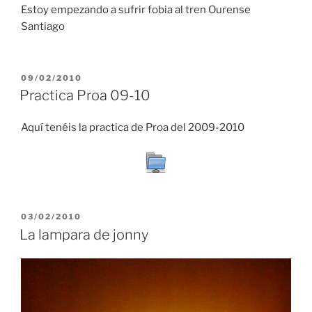
Estoy empezando a sufrir fobia al tren Ourense
Santiago
POSTED
09/02/2010
ON
Practica Proa 09-10
Aquí tenéis la practica de Proa del 2009-2010
POSTED
03/02/2010
ON
La lampara de jonny