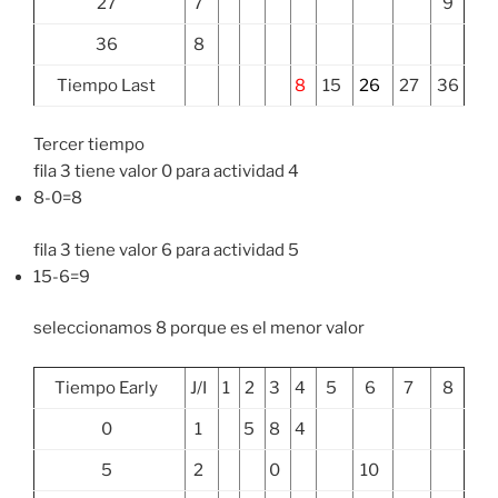
27
7
9
36
8
Tiempo Last
8
15
26
27
36
Tercer tiempo
fila 3 tiene valor 0 para actividad 4
8-0=8
fila 3 tiene valor 6 para actividad 5
15-6=9
seleccionamos 8 porque es el menor valor
Tiempo Early
J/I
1
2
3
4
5
6
7
8
0
1
5
8
4
5
2
0
10