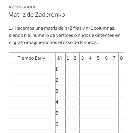
POSTED
07/09/2009
ON
Matriz de Zaderenko
1.- Hacemos una matriz de n+2 filas y n+1 columnas,
siendo n el numero de vértices o nudos existentes en
el grafo imaginémonos el caso de 8 nodos.
Tiempo Early
J/I
1
2
3
4
5
6
7
8
1
2
3
4
5
6