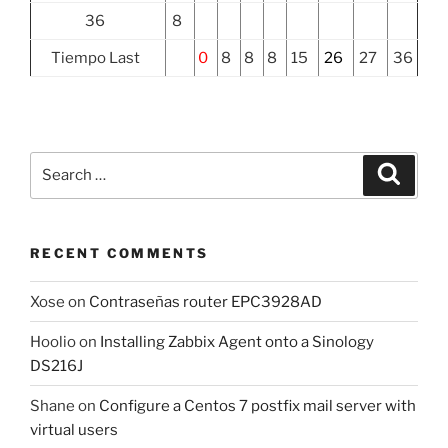
36
8
Tiempo Last
0
8
8
8
15
26
27
36
Search
Search
for:
RECENT COMMENTS
Xose
on
Contraseñas router EPC3928AD
Hoolio
on
Installing Zabbix Agent onto a Sinology
DS216J
Shane
on
Configure a Centos 7 postfix mail server with
virtual users