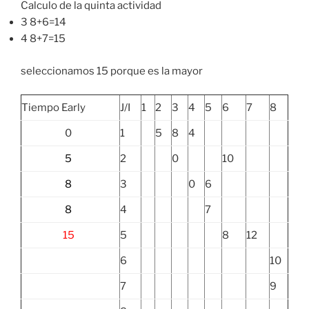
Calculo de la quinta actividad
3 8+6=14
4 8+7=15
seleccionamos 15 porque es la mayor
Tiempo Early
J/I
1
2
3
4
5
6
7
8
0
1
5
8
4
5
2
0
10
8
3
0
6
8
4
7
15
5
8
12
6
10
7
9