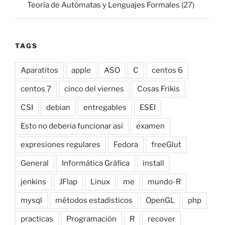
Teoría de Autómatas y Lenguajes Formales
(27)
TAGS
Aparatitos
apple
ASO
C
centos 6
centos 7
cinco del viernes
Cosas Frikis
CSI
debian
entregables
ESEI
Esto no deberia funcionar asi
examen
expresiones regulares
Fedora
freeGlut
General
Informática Gráfica
install
jenkins
JFlap
Linux
me
mundo-R
mysql
métodos estadisticos
OpenGL
php
practicas
Programación
R
recover