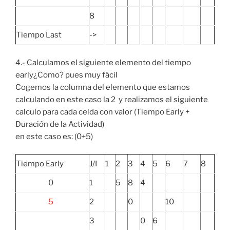
8
Tiempo Last
->
4.- Calculamos el siguiente elemento del tiempo
early¿Como? pues muy fácil
Cogemos la columna del elemento que estamos
calculando en este caso la 2 y realizamos el siguiente
calculo para cada celda con valor (Tiempo Early +
Duración de la Actividad)
en este caso es: (0+5)
Tiempo Early
J/I
1
2
3
4
5
6
7
8
0
1
5
8
4
5
2
0
10
3
0
6