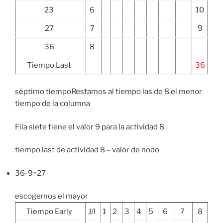
23
6
10
27
7
9
36
8
Tiempo Last
36
séptimo tiempoRestamos al tiempo las de 8 el menor
tiempo de la columna
Fila siete tiene el valor 9 para la actividad 8
tiempo last de actividad 8 – valor de nodo
36-9=27
escogemos el mayor
Tiempo Early
J/I
1
2
3
4
5
6
7
8