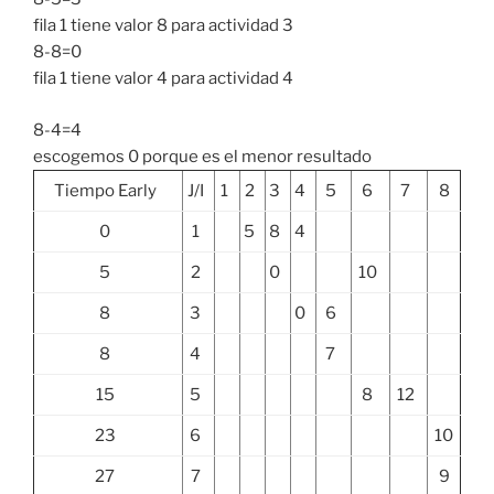
fila 1 tiene valor 8 para actividad 3
8-8=0
fila 1 tiene valor 4 para actividad 4
8-4=4
escogemos 0 porque es el menor resultado
Tiempo Early
J/I
1
2
3
4
5
6
7
8
0
1
5
8
4
5
2
0
10
8
3
0
6
8
4
7
15
5
8
12
23
6
10
27
7
9