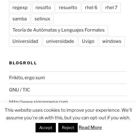
regexp
resolto
resuelto
rhel 6
rhel 7
samba
selinux
Teoría de Autómatas y Lenguajes Formales
Universidad
universidade
Uvigo
windows
BLOGROLL
Frikito, ergo sum
GNU / TIC
http://www.simonpena.com
This website uses cookies to improve your experience. We'll
My world step by step
assume you're ok with this, but you can opt-out if you wish.
Read More
Accept
Reject