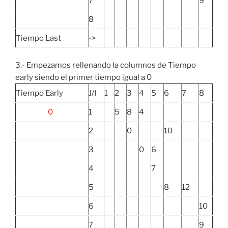
7
9
8
Tiempo Last
->
3.- Empezamos rellenando la columnos de Tiempo
early siendo el primer tiempo igual a 0
Tiempo Early
J/I
1
2
3
4
5
6
7
8
0
1
5
8
4
2
0
10
3
0
6
4
7
5
8
12
6
10
7
9