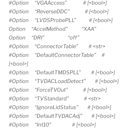
#Option “VGAAccess” # [<bool>]
#Option “ReverseDDC” # [<bool>]
#Option “LVDSProbePLL” # [<bool>]
Option “AccelMethod” “XAA”
Option “DRI” “off”
#Option “ConnectorTable” # <str>
#Option “DefaultConnectorTable” #
[<bool>]
#Option “DefaultTMDSPLL” # [<bool>]
#Option “TVDACLoadDetect” # [<bool>]
#Option “ForceTVOut” # [<bool>]
#Option “TVStandard” # <str>
#Option “IgnoreLidStatus” # [<bool>]
#Option “DefaultTVDACAdj” # [<bool>]
#Option “Int10” # [<bool>]