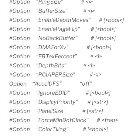
#Option “RingSize” # <i>
#Option “BufferSize” # <i>
#Option “EnableDepthMoves” # [<bool>]
#Option “EnablePageFlip” # [<bool>]
#Option “NoBackBuffer” # [<bool>]
#Option “DMAForXv” # [<bool>]
#Option “FBTexPercent” # <i>
#Option “DepthBits” # <i>
#Option “PCIAPERSize” # <i>
Option “AccelDFS” “off”
#Option “IgnoreEDID” # [<bool>]
#Option “DisplayPriority” # [<str>]
#Option “PanelSize” # [<str>]
#Option “ForceMinDotClock” # <freq>
#Option “ColorTiling” # [<bool>]