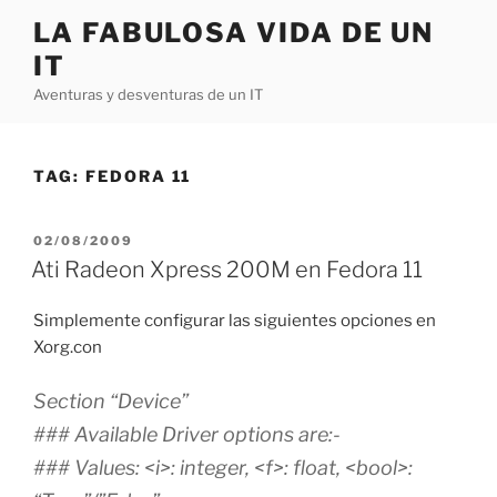
Skip
LA FABULOSA VIDA DE UN
to
IT
content
Aventuras y desventuras de un IT
TAG:
FEDORA 11
POSTED
02/08/2009
ON
Ati Radeon Xpress 200M en Fedora 11
Simplemente configurar las siguientes opciones en
Xorg.con
Section “Device”
### Available Driver options are:-
### Values: <i>: integer, <f>: float, <bool>: