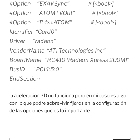
#Option “EXAVSync” # [<bool>]
#Option “ATOMTVOut” # [<bool>]
#Option “R4xxATOM” # [<bool>]
Identifier “Card0”
Driver “radeon”
VendorName “ATI Technologies Inc”
BoardName “RC410 [Radeon Xpress 200M]”
BusID “PCI:1:5:0”
EndSection
la aceleración 3D no funciona pero en mi caso es algo
con lo que podre sobrevivir fijaros en la configuración
de las opciones que es lo importante