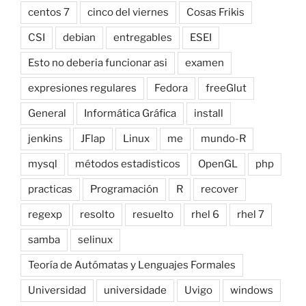
centos 7
cinco del viernes
Cosas Frikis
CSI
debian
entregables
ESEI
Esto no deberia funcionar asi
examen
expresiones regulares
Fedora
freeGlut
General
Informática Gráfica
install
jenkins
JFlap
Linux
me
mundo-R
mysql
métodos estadisticos
OpenGL
php
practicas
Programación
R
recover
regexp
resolto
resuelto
rhel 6
rhel 7
samba
selinux
Teoría de Autómatas y Lenguajes Formales
Universidad
universidade
Uvigo
windows