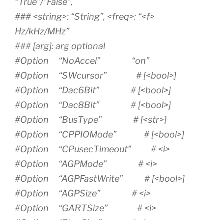
“True”/”False”,
### <string>: “String”, <freq>: “<f>
Hz/kHz/MHz”
### [arg]: arg optional
#Option “NoAccel” “on”
#Option “SWcursor” # [<bool>]
#Option “Dac6Bit” # [<bool>]
#Option “Dac8Bit” # [<bool>]
#Option “BusType” # [<str>]
#Option “CPPIOMode” # [<bool>]
#Option “CPusecTimeout” # <i>
#Option “AGPMode” # <i>
#Option “AGPFastWrite” # [<bool>]
#Option “AGPSize” # <i>
#Option “GARTSize” # <i>