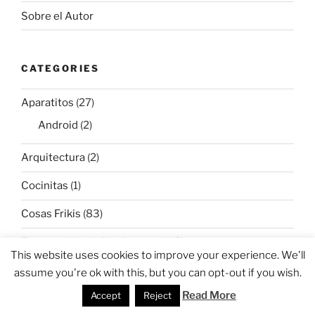
Sobre el Autor
CATEGORIES
Aparatitos
(27)
Android
(2)
Arquitectura
(2)
Cocinitas
(1)
Cosas Frikis
(83)
Esto no deberia funcionar asi
(18)
This website uses cookies to improve your experience. We'll
General
(75)
assume you're ok with this, but you can opt-out if you wish.
Read More
Accept
Reject
Las cinco del viernes
(22)