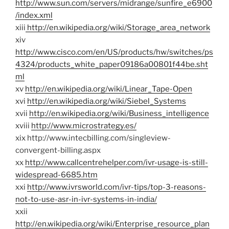
http://www.sun.com/servers/midrange/sunfire_e6900
/index.xml
xiii
http://en.wikipedia.org/wiki/Storage_area_network
xiv
http://www.cisco.com/en/US/products/hw/switches/ps
4324/products_white_paper09186a00801f44be.sht
ml
xv
http://en.wikipedia.org/wiki/Linear_Tape-Open
xvi
http://en.wikipedia.org/wiki/Siebel_Systems
xvii
http://en.wikipedia.org/wiki/Business_intelligence
xviii
http://www.microstrategy.es/
xix http://www.intecbilling.com/singleview-
convergent-billing.aspx
xx
http://www.callcentrehelper.com/ivr-usage-is-still-
widespread-6685.htm
xxi
http://www.ivrsworld.com/ivr-tips/top-3-reasons-
not-to-use-asr-in-ivr-systems-in-india/
xxii
http://en.wikipedia.org/wiki/Enterprise_resource_plan