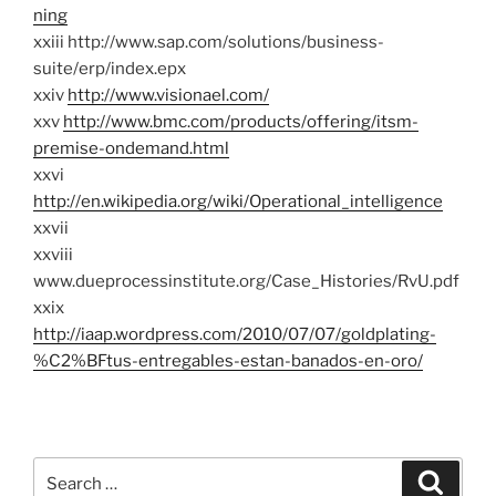
ning
xxiii http://www.sap.com/solutions/business-
suite/erp/index.epx
xxiv
http://www.visionael.com/
xxv
http://www.bmc.com/products/offering/itsm-
premise-ondemand.html
xxvi
http://en.wikipedia.org/wiki/Operational_intelligence
xxvii
xxviii
www.dueprocessinstitute.org/Case_Histories/RvU.pdf
xxix
http://iaap.wordpress.com/2010/07/07/goldplating-
%C2%BFtus-entregables-estan-banados-en-oro/
Search
Search