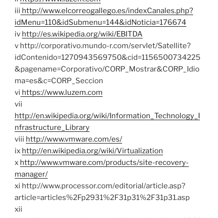
iii
http://www.elcorreogallego.es/indexCanales.php?
idMenu=110&idSubmenu=144&idNoticia=176674
iv
http://es.wikipedia.org/wiki/EBITDA
v http://corporativo.mundo-r.com/servlet/Satellite?
idContenido=1270943569750&cid=1156500734225
&pagename=Corporativo/CORP_Mostrar&CORP_Idio
ma=es&c=CORP_Seccion
vi
https://www.luzem.com
vii
http://en.wikipedia.org/wiki/Information_Technology_I
nfrastructure_Library
viii
http://www.vmware.com/es/
ix
http://en.wikipedia.org/wiki/Virtualization
x
http://www.vmware.com/products/site-recovery-
manager/
xi http://www.processor.com/editorial/article.asp?
article=articles%2Fp2931%2F31p31%2F31p31.asp
xii