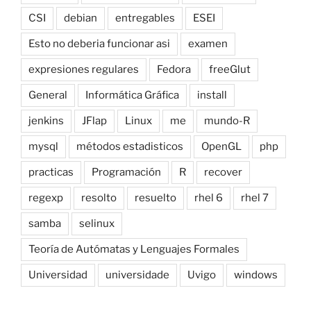
CSI
debian
entregables
ESEI
Esto no deberia funcionar asi
examen
expresiones regulares
Fedora
freeGlut
General
Informática Gráfica
install
jenkins
JFlap
Linux
me
mundo-R
mysql
métodos estadisticos
OpenGL
php
practicas
Programación
R
recover
regexp
resolto
resuelto
rhel 6
rhel 7
samba
selinux
Teoría de Autómatas y Lenguajes Formales
Universidad
universidade
Uvigo
windows