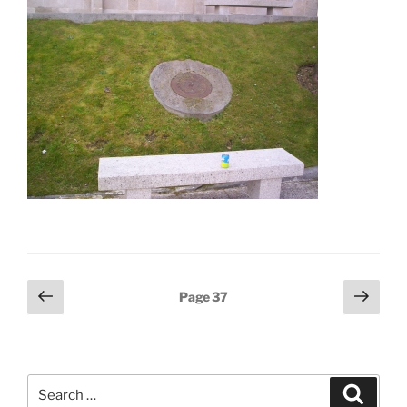
Posts
Previous
Next
Page
37
page
page
pagination
Search
Search
for: