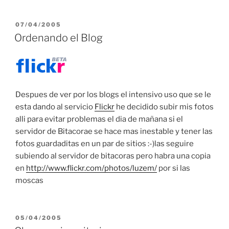
POSTED
07/04/2005
ON
Ordenando el Blog
Despues de ver por los blogs el intensivo uso que se le
esta dando al servicio
Flickr
he decidido subir mis fotos
alli para evitar problemas el dia de mañana si el
servidor de Bitacorae se hace mas inestable y tener las
fotos guardaditas en un par de sitios :-)las seguire
subiendo al servidor de bitacoras pero habra una copia
en
http://www.flickr.com/photos/luzem/
por si las
moscas
POSTED
05/04/2005
ON