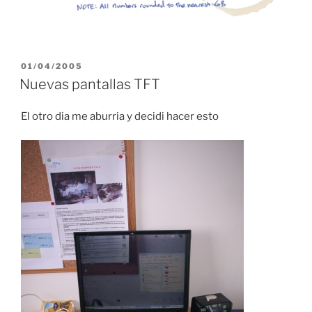
POSTED
01/04/2005
ON
Nuevas pantallas TFT
El otro dia me aburria y decidi hacer esto