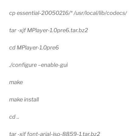
cp essential-20050216/* /usr/local/lib/codecs/
tar -xjf MPlayer-1.0pre6.tar.bz2
cd MPlayer-1.0pre6
./configure –enable-gui
make
make install
cd ..
tar -xjf font-arial-iso-8859-1.tar.bz2