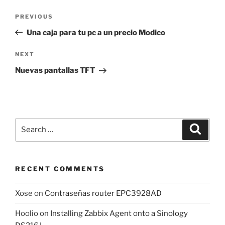
Post
Previous
PREVIOUS
navigation
Post
Una caja para tu pc a un precio Modico
Next
NEXT
Post
Nuevas pantallas TFT
Search
Search
for:
RECENT COMMENTS
Xose
on
Contraseñas router EPC3928AD
Hoolio
on
Installing Zabbix Agent onto a Sinology