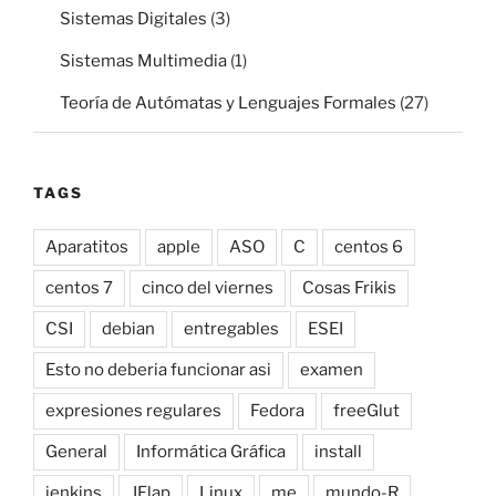
Sistemas Digitales
(3)
Sistemas Multimedia
(1)
Teoría de Autómatas y Lenguajes Formales
(27)
TAGS
Aparatitos
apple
ASO
C
centos 6
centos 7
cinco del viernes
Cosas Frikis
CSI
debian
entregables
ESEI
Esto no deberia funcionar asi
examen
expresiones regulares
Fedora
freeGlut
General
Informática Gráfica
install
jenkins
JFlap
Linux
me
mundo-R