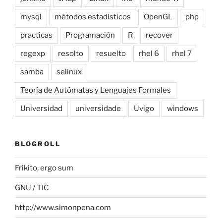
mysql
métodos estadisticos
OpenGL
php
practicas
Programación
R
recover
regexp
resolto
resuelto
rhel 6
rhel 7
samba
selinux
Teoría de Autómatas y Lenguajes Formales
Universidad
universidade
Uvigo
windows
BLOGROLL
Frikito, ergo sum
GNU / TIC
http://www.simonpena.com