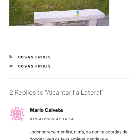
CATEGORIES
COSAS FRIKIS
TAGS
COSAS FRIKIS
2 Replies to “Alcantarilla Lateral”
Mario Calvete
01/04/2005 AT 14:14
Joder parece mentira, ninfa, xa non te acordas de
donde viven os teus amigos, dende que