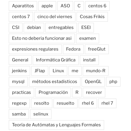
Aparatitos
apple
ASO
C
centos 6
centos 7
cinco del viernes
Cosas Frikis
CSI
debian
entregables
ESEI
Esto no deberia funcionar asi
examen
expresiones regulares
Fedora
freeGlut
General
Informática Gráfica
install
jenkins
JFlap
Linux
me
mundo-R
mysql
métodos estadisticos
OpenGL
php
practicas
Programación
R
recover
regexp
resolto
resuelto
rhel 6
rhel 7
samba
selinux
Teoría de Autómatas y Lenguajes Formales