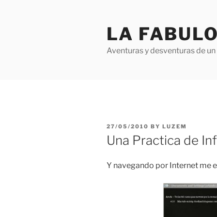
Skip
to
LA FABULO
content
Aventuras y desventuras de un 
POSTED
27/05/2010
BY
LUZEM
ON
Una Practica de In
Y navegando por Internet me e