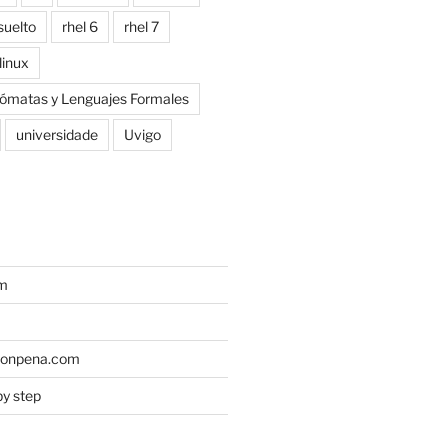
suelto
rhel 6
rhel 7
linux
tómatas y Lenguajes Formales
universidade
Uvigo
um
monpena.com
by step