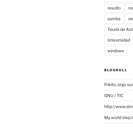
resolto
re
samba
se
Teoría de Au
Universidad
windows
BLOGROLL
Frikito, ergo s
GNU / TIC
http://www.si
My world step 