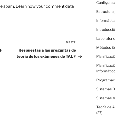
Configurac
uce spam.
Learn how your comment data
Estructura
Informática
Introducció
Laboratori
NEXT
Next
Métodos Es
Post
LF
Respuestas a las preguntas de
teoría de los exámenes de TALF
Planificaci
Planificaci
Informátic
Programac
Sistemas Di
Sistemas M
Teoría de 
(27)