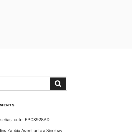
Search
MMENTS
aseñas router EPC3928AD
lling Zabbix Agent onto a Sinology