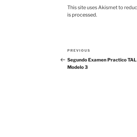
This site uses Akismet to red
is processed.
Post
Previous
PREVIOUS
navigation
Post
Segundo Examen Practico TA
Modelo 3