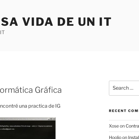
SA VIDA DE UN IT
IT
Search
formática Gráfica
for:
ncontré una practica de IG
RECENT CO
Xose
on
Contr
Hoolio
on
Insta