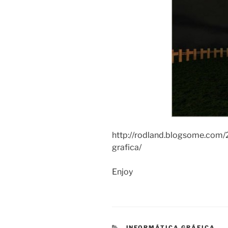
http://rodland.blogsome.com/
grafica/
Enjoy
CATEGORIES
INFORMÁTICA GRÁFICA