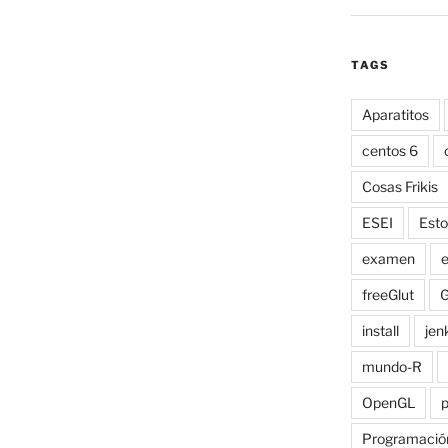
TAGS
Aparatitos
centos 6
Cosas Frikis
ESEI
Esto
examen
e
freeGlut
G
install
jen
mundo-R
OpenGL
Programació