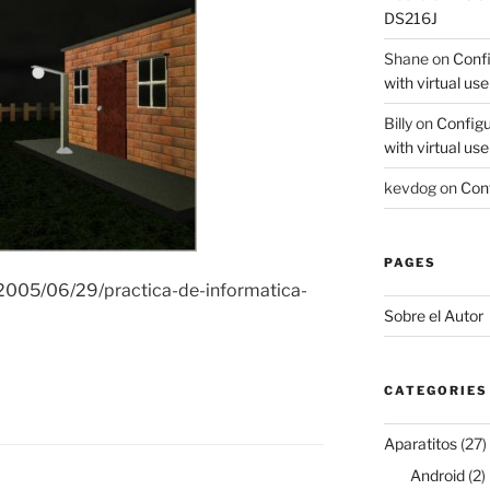
DS216J
Shane
on
Confi
with virtual use
Billy
on
Configu
with virtual use
kevdog
on
Conf
PAGES
2005/06/29/practica-de-informatica-
Sobre el Autor
CATEGORIES
Aparatitos
(27)
Android
(2)