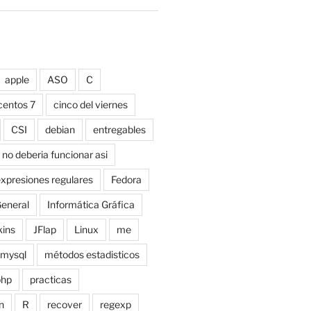
apple
ASO
C
centos 7
cinco del viernes
CSI
debian
entregables
 no deberia funcionar asi
xpresiones regulares
Fedora
eneral
Informática Gráfica
kins
JFlap
Linux
me
mysql
métodos estadisticos
php
practicas
n
R
recover
regexp