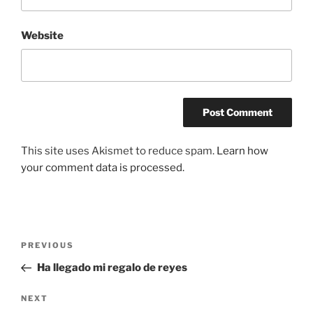
Website
This site uses Akismet to reduce spam.
Learn how
your comment data is processed.
Post
Previous
PREVIOUS
navigation
Post
Ha llegado mi regalo de reyes
Next
NEXT