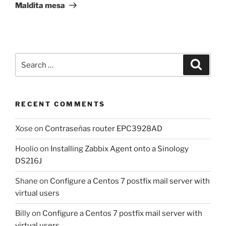
Post
Maldita mesa
Search
Search
for:
RECENT COMMENTS
Xose
on
Contraseñas router EPC3928AD
Hoolio
on
Installing Zabbix Agent onto a Sinology
DS216J
Shane
on
Configure a Centos 7 postfix mail server with
virtual users
Billy
on
Configure a Centos 7 postfix mail server with
virtual users