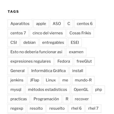
TAGS
Aparatitos
apple
ASO
C
centos 6
centos 7
cinco del viernes
Cosas Frikis
CSI
debian
entregables
ESEI
Esto no deberia funcionar asi
examen
expresiones regulares
Fedora
freeGlut
General
Informática Gráfica
install
jenkins
JFlap
Linux
me
mundo-R
mysql
métodos estadisticos
OpenGL
php
practicas
Programación
R
recover
regexp
resolto
resuelto
rhel 6
rhel 7