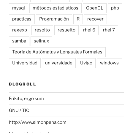
mysql
métodos estadisticos
OpenGL
php
practicas
Programación
R
recover
regexp
resolto
resuelto
rhel 6
rhel 7
samba
selinux
Teoría de Autómatas y Lenguajes Formales
Universidad
universidade
Uvigo
windows
BLOGROLL
Frikito, ergo sum
GNU / TIC
http://www.simonpena.com