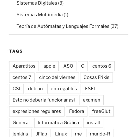
Sistemas Digitales
(3)
Sistemas Multimedia
(1)
Teoría de Autómatas y Lenguajes Formales
(27)
TAGS
Aparatitos
apple
ASO
C
centos 6
centos 7
cinco del viernes
Cosas Frikis
CSI
debian
entregables
ESEI
Esto no deberia funcionar asi
examen
expresiones regulares
Fedora
freeGlut
General
Informática Gráfica
install
jenkins
JFlap
Linux
me
mundo-R