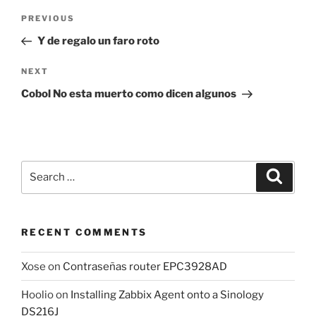
Post
Previous
PREVIOUS
navigation
Post
Y de regalo un faro roto
Next
NEXT
Post
Cobol No esta muerto como dicen algunos
Search
Search
for:
RECENT COMMENTS
Xose
on
Contraseñas router EPC3928AD
Hoolio
on
Installing Zabbix Agent onto a Sinology
DS216J