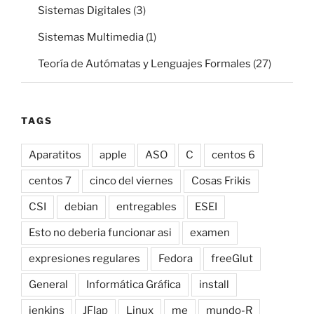
Sistemas Digitales
(3)
Sistemas Multimedia
(1)
Teoría de Autómatas y Lenguajes Formales
(27)
TAGS
Aparatitos
apple
ASO
C
centos 6
centos 7
cinco del viernes
Cosas Frikis
CSI
debian
entregables
ESEI
Esto no deberia funcionar asi
examen
expresiones regulares
Fedora
freeGlut
General
Informática Gráfica
install
jenkins
JFlap
Linux
me
mundo-R