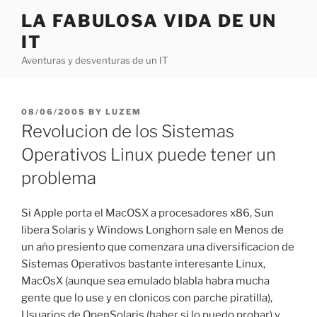
Skip
LA FABULOSA VIDA DE UN
to
IT
content
Aventuras y desventuras de un IT
POSTED
08/06/2005
BY
LUZEM
ON
Revolucion de los Sistemas
Operativos Linux puede tener un
problema
Si Apple porta el MacOSX a procesadores x86, Sun
libera Solaris y Windows Longhorn sale en Menos de
un año presiento que comenzara una diversificacion de
Sistemas Operativos bastante interesante Linux,
MacOsX (aunque sea emulado blabla habra mucha
gente que lo use y en clonicos con parche piratilla),
Usuarios de OpenSolaris (haber si lo puedo probar) y