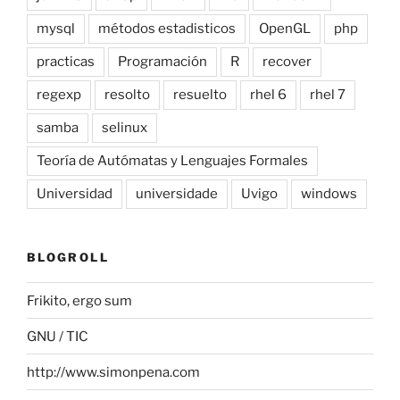
mysql
métodos estadisticos
OpenGL
php
practicas
Programación
R
recover
regexp
resolto
resuelto
rhel 6
rhel 7
samba
selinux
Teoría de Autómatas y Lenguajes Formales
Universidad
universidade
Uvigo
windows
BLOGROLL
Frikito, ergo sum
GNU / TIC
http://www.simonpena.com