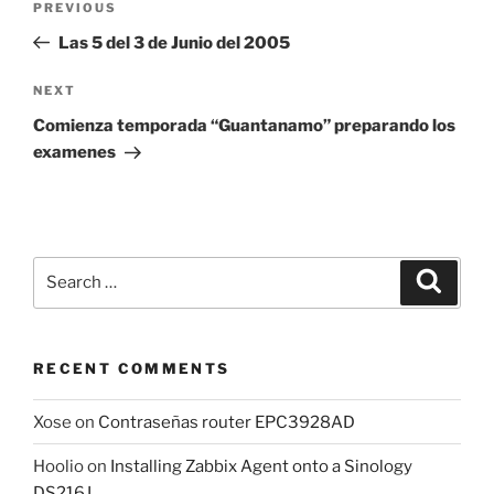
Previous
PREVIOUS
navigation
Post
Las 5 del 3 de Junio del 2005
Next
NEXT
Post
Comienza temporada “Guantanamo” preparando los
examenes
Search
Search
for:
RECENT COMMENTS
Xose
on
Contraseñas router EPC3928AD
Hoolio
on
Installing Zabbix Agent onto a Sinology
DS216J