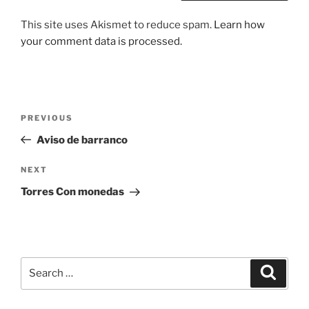
This site uses Akismet to reduce spam.
Learn how
your comment data is processed.
Post
Previous
PREVIOUS
navigation
Post
Aviso de barranco
Next
NEXT
Post
Torres Con monedas
Search
Search
for: