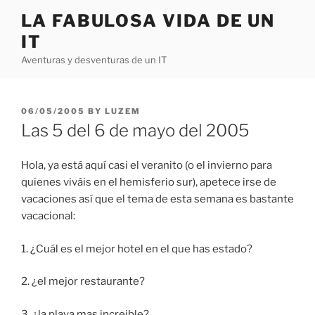
Skip
LA FABULOSA VIDA DE UN
to
IT
content
Aventuras y desventuras de un IT
POSTED
06/05/2005
BY
LUZEM
ON
Las 5 del 6 de mayo del 2005
Hola, ya está aquí casi el veranito (o el invierno para
quienes viváis en el hemisferio sur), apetece irse de
vacaciones así que el tema de esta semana es bastante
vacacional:
1. ¿Cuál es el mejor hotel en el que has estado?
2. ¿el mejor restaurante?
3. ¿la playa mas increible?