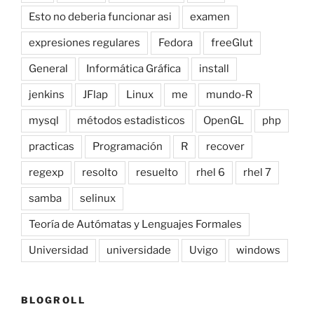
Esto no deberia funcionar asi
examen
expresiones regulares
Fedora
freeGlut
General
Informática Gráfica
install
jenkins
JFlap
Linux
me
mundo-R
mysql
métodos estadisticos
OpenGL
php
practicas
Programación
R
recover
regexp
resolto
resuelto
rhel 6
rhel 7
samba
selinux
Teoría de Autómatas y Lenguajes Formales
Universidad
universidade
Uvigo
windows
BLOGROLL