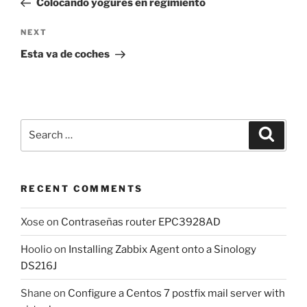
Colocando yogures en regimiento
Next
NEXT
Post
Esta va de coches
Search
Search
for:
RECENT COMMENTS
Xose
on
Contraseñas router EPC3928AD
Hoolio
on
Installing Zabbix Agent onto a Sinology
DS216J
Shane
on
Configure a Centos 7 postfix mail server with