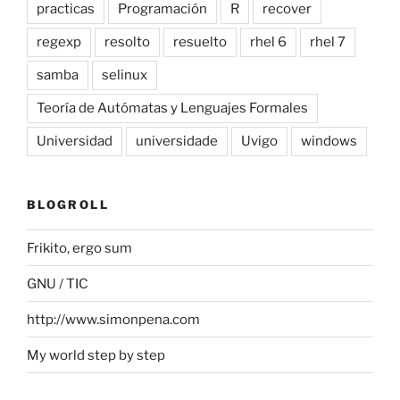
practicas
Programación
R
recover
regexp
resolto
resuelto
rhel 6
rhel 7
samba
selinux
Teoría de Autómatas y Lenguajes Formales
Universidad
universidade
Uvigo
windows
BLOGROLL
Frikito, ergo sum
GNU / TIC
http://www.simonpena.com
My world step by step