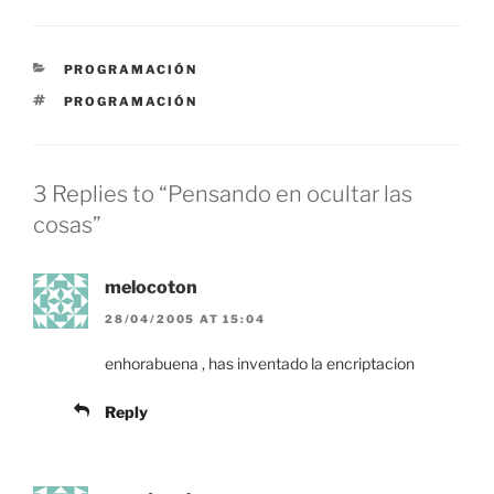
CATEGORIES
PROGRAMACIÓN
TAGS
PROGRAMACIÓN
3 Replies to “Pensando en ocultar las
cosas”
melocoton
28/04/2005 AT 15:04
enhorabuena , has inventado la encriptacion
Reply