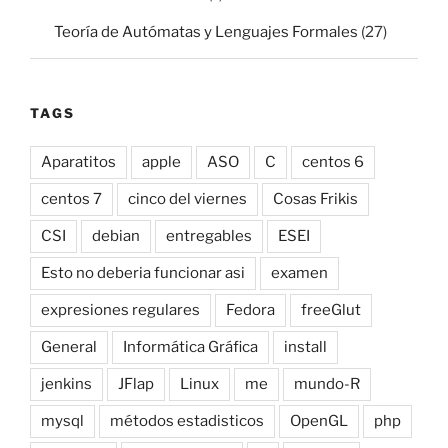
Teoría de Autómatas y Lenguajes Formales
(27)
TAGS
Aparatitos
apple
ASO
C
centos 6
centos 7
cinco del viernes
Cosas Frikis
CSI
debian
entregables
ESEI
Esto no deberia funcionar asi
examen
expresiones regulares
Fedora
freeGlut
General
Informática Gráfica
install
jenkins
JFlap
Linux
me
mundo-R
mysql
métodos estadisticos
OpenGL
php