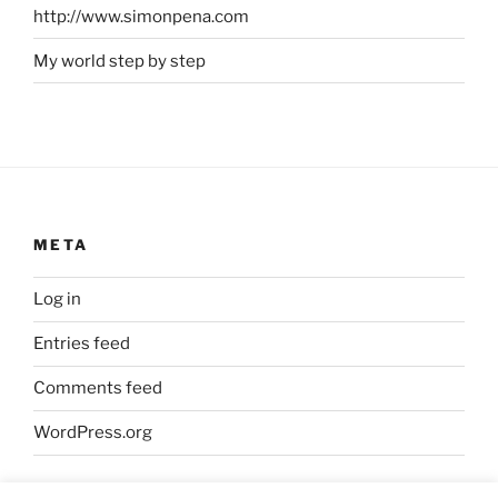
http://www.simonpena.com
My world step by step
META
Log in
Entries feed
Comments feed
WordPress.org