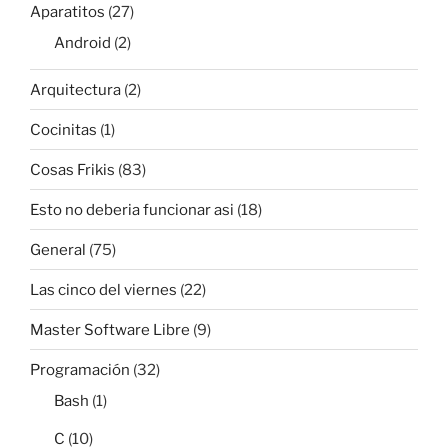
Aparatitos
(27)
Android
(2)
Arquitectura
(2)
Cocinitas
(1)
Cosas Frikis
(83)
Esto no deberia funcionar asi
(18)
General
(75)
Las cinco del viernes
(22)
Master Software Libre
(9)
Programación
(32)
Bash
(1)
C
(10)