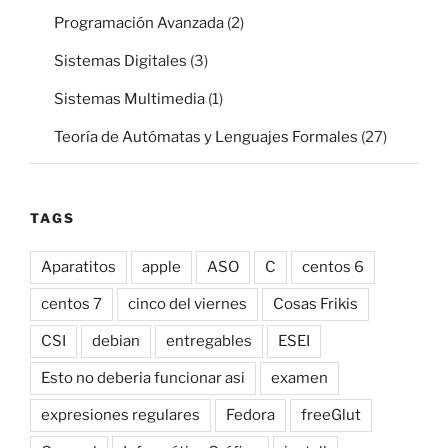
Programación Avanzada
(2)
Sistemas Digitales
(3)
Sistemas Multimedia
(1)
Teoría de Autómatas y Lenguajes Formales
(27)
TAGS
Aparatitos
apple
ASO
C
centos 6
centos 7
cinco del viernes
Cosas Frikis
CSI
debian
entregables
ESEI
Esto no deberia funcionar asi
examen
expresiones regulares
Fedora
freeGlut