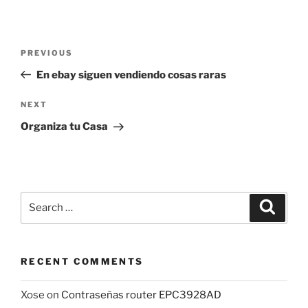
Post
Previous
PREVIOUS
navigation
Post
En ebay siguen vendiendo cosas raras
Next
NEXT
Post
Organiza tu Casa
Search
Search
for:
RECENT COMMENTS
Xose
on
Contraseñas router EPC3928AD