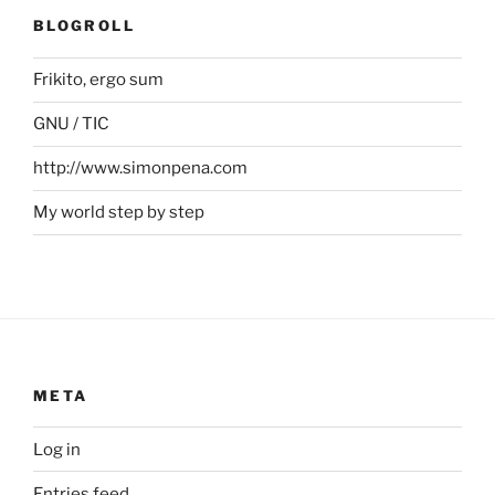
BLOGROLL
Frikito, ergo sum
GNU / TIC
http://www.simonpena.com
My world step by step
META
Log in
Entries feed