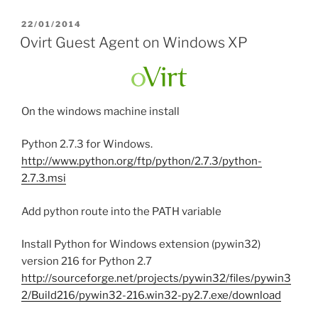
POSTED
22/01/2014
ON
Ovirt Guest Agent on Windows XP
On the windows machine install
Python 2.7.3 for Windows.
http://www.python.org/ftp/python/2.7.3/python-
2.7.3.msi
Add python route into the PATH variable
Install Python for Windows extension (pywin32)
version 216 for Python 2.7
http://sourceforge.net/projects/pywin32/files/pywin3
2/Build216/pywin32-216.win32-py2.7.exe/download