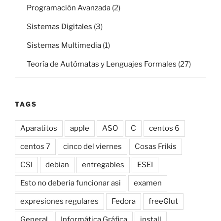
Programación Avanzada
(2)
Sistemas Digitales
(3)
Sistemas Multimedia
(1)
Teoría de Autómatas y Lenguajes Formales
(27)
TAGS
Aparatitos
apple
ASO
C
centos 6
centos 7
cinco del viernes
Cosas Frikis
CSI
debian
entregables
ESEI
Esto no deberia funcionar asi
examen
expresiones regulares
Fedora
freeGlut
General
Informática Gráfica
install