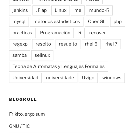
jenkins
JFlap
Linux
me
mundo-R
mysql
métodos estadisticos
OpenGL
php
practicas
Programación
R
recover
regexp
resolto
resuelto
rhel 6
rhel 7
samba
selinux
Teoría de Autómatas y Lenguajes Formales
Universidad
universidade
Uvigo
windows
BLOGROLL
Frikito, ergo sum
GNU / TIC