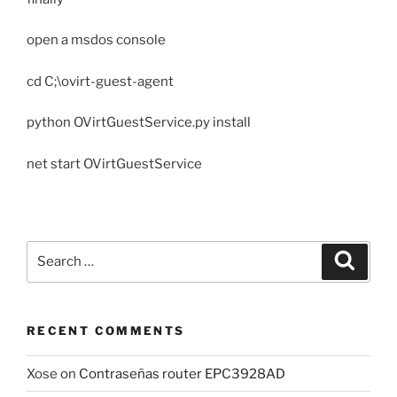
open a msdos console
cd C;\ovirt-guest-agent
python OVirtGuestService.py install
net start OVirtGuestService
Search
Search
for:
RECENT COMMENTS
Xose
on
Contraseñas router EPC3928AD