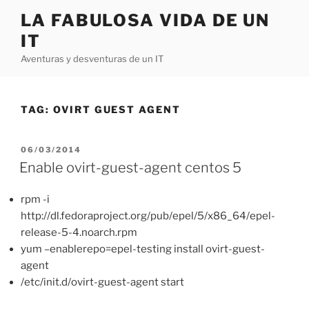
Skip
LA FABULOSA VIDA DE UN
to
IT
content
Aventuras y desventuras de un IT
TAG:
OVIRT GUEST AGENT
POSTED
06/03/2014
ON
Enable ovirt-guest-agent centos 5
rpm -i
http://dl.fedoraproject.org/pub/epel/5/x86_64/epel-
release-5-4.noarch.rpm
yum –enablerepo=epel-testing install ovirt-guest-
agent
/etc/init.d/ovirt-guest-agent start