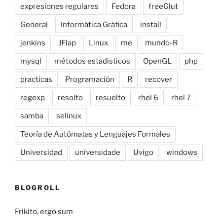
expresiones regulares
Fedora
freeGlut
General
Informática Gráfica
install
jenkins
JFlap
Linux
me
mundo-R
mysql
métodos estadisticos
OpenGL
php
practicas
Programación
R
recover
regexp
resolto
resuelto
rhel 6
rhel 7
samba
selinux
Teoría de Autómatas y Lenguajes Formales
Universidad
universidade
Uvigo
windows
BLOGROLL
Frikito, ergo sum