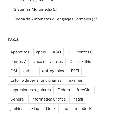
Sistemas Multimedia
(1)
Teoría de Autómatas y Lenguajes Formales
(27)
TAGS
Aparatitos
apple
ASO
C
centos 6
centos 7
cinco del viernes
Cosas Frikis
CSI
debian
entregables
ESEI
Esto no deberia funcionar asi
examen
expresiones regulares
Fedora
freeGlut
General
Informática Gráfica
install
jenkins
JFlap
Linux
me
mundo-R