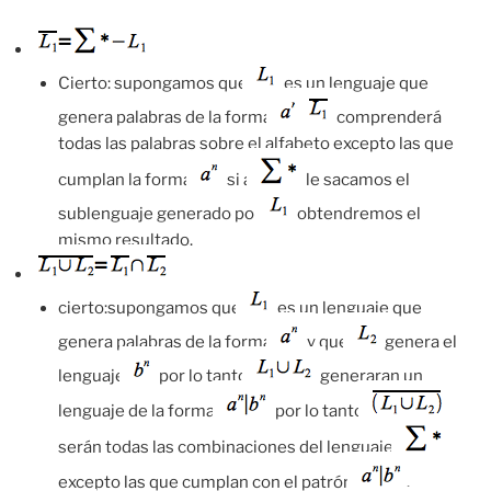
Cierto: supongamos que
es un lenguaje que
genera palabras de la forma
comprenderá
todas las palabras sobre el alfabeto excepto las que
cumplan la forma
si a
le sacamos el
sublenguaje generado por
obtendremos el
mismo resultado.
cierto:supongamos que
es un lenguaje que
genera palabras de la forma
y que
genera el
lenguaje
por lo tanto
generaran un
lenguaje de la forma
por lo tanto
serán todas las combinaciones del lenguaje
excepto las que cumplan con el patrón
.