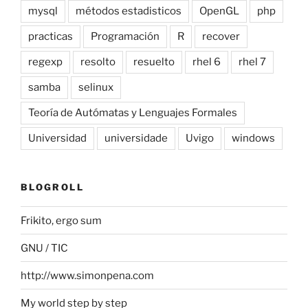
mysql
métodos estadisticos
OpenGL
php
practicas
Programación
R
recover
regexp
resolto
resuelto
rhel 6
rhel 7
samba
selinux
Teoría de Autómatas y Lenguajes Formales
Universidad
universidade
Uvigo
windows
BLOGROLL
Frikito, ergo sum
GNU / TIC
http://www.simonpena.com
My world step by step