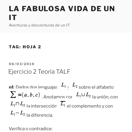
Skip
LA FABULOSA VIDA DE UN
to
IT
content
Aventuras y desventuras de un IT
TAG:
HOJA 2
POSTED
06/03/2010
ON
Ejercicio 2 Teoria TALF
p1
: Dados dos lenguajes
y
sobre el alfabeto
. Anotamos con
la unión, con
la intersección,
el complemento y con
la diferencia.
Verifica o contradice: