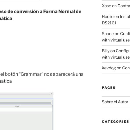
Xose
on
Contr
ceso de conversión a Forma Normal de
Hoolio
on
Insta
mática
DS216J
Shane
on
Confi
with virtual use
Billy
on
Configu
with virtual use
kevdog
on
Conf
 el botón “Grammar” nos aparecerá una
matica
PAGES
Sobre el Autor
CATEGORIES