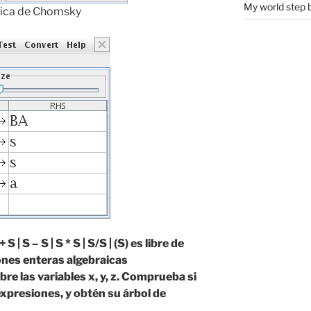
My world step 
tica de Chomsky
 S | S – S | S * S | S/S | (S) es libre de
ones enteras algebraicas
re las variables x, y, z. Comprueba si
expresiones, y obtén su árbol de