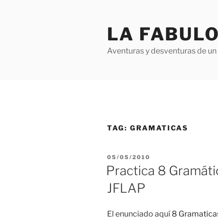
Skip
to
LA FABULO
content
Aventuras y desventuras de un 
TAG:
GRAMATICAS
POSTED
05/05/2010
ON
Practica 8 Gramáti
JFLAP
El enunciado aquí
8 Gramaticas