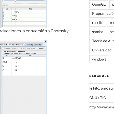
OpenGL
Programació
resolto
re
producciones la conversión a Chomsky
samba
se
Teoría de Au
Universidad
windows
BLOGROLL
Frikito, ergo s
GNU / TIC
http://www.si