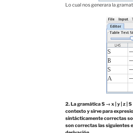
Lo cual nos generara la grama
2. La gramática S → x | y | z | S +
contexto y sirve para expresi
sintácticamente correctas sob
son correctas las siguientes 
derivación.