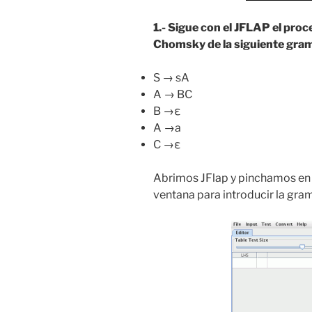
1.- Sigue con el JFLAP el pro
Chomsky de la siguiente gra
S → sA
A → BC
B →ε
A →a
C →ε
Abrimos JFlap y pinchamos en
ventana para introducir la gra