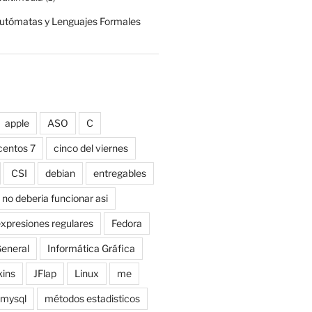
Autómatas y Lenguajes Formales
apple
ASO
C
centos 7
cinco del viernes
CSI
debian
entregables
 no deberia funcionar asi
xpresiones regulares
Fedora
eneral
Informática Gráfica
kins
JFlap
Linux
me
mysql
métodos estadisticos