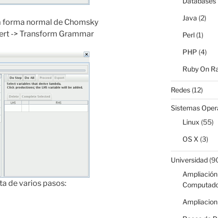
Databases
Java
(2)
 la forma normal de Chomsky
ert -> Transform Grammar
Perl
(1)
PHP
(4)
Ruby On Ra
Redes
(12)
Sistemas Oper
Linux
(55)
OS X
(3)
Universidad
(9
Ampliación 
a de varios pasos:
Computado
Ampliacion