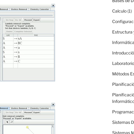
Bases de D
Calculo
(1)
Configurac
Estructura
Informática
Introducció
Laboratori
Métodos Es
Planificaci
Planificaci
Informátic
Programac
Sistemas Di
Sistemas M