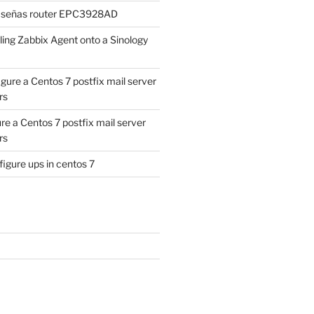
aseñas router EPC3928AD
lling Zabbix Agent onto a Sinology
gure a Centos 7 postfix mail server
rs
re a Centos 7 postfix mail server
rs
igure ups in centos 7