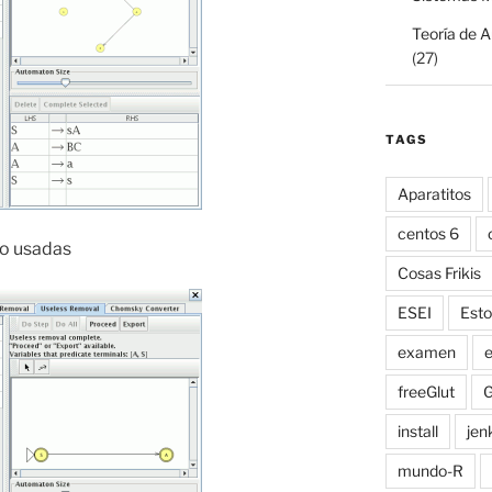
Teoría de 
(27)
TAGS
Aparatitos
centos 6
no usadas
Cosas Frikis
ESEI
Esto
examen
e
freeGlut
G
install
jen
mundo-R