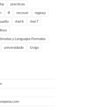
php
practicas
n
R
recover
regexp
suelto
rhel 6
rhel 7
linux
tómatas y Lenguajes Formales
universidade
Uvigo
um
monpena.com