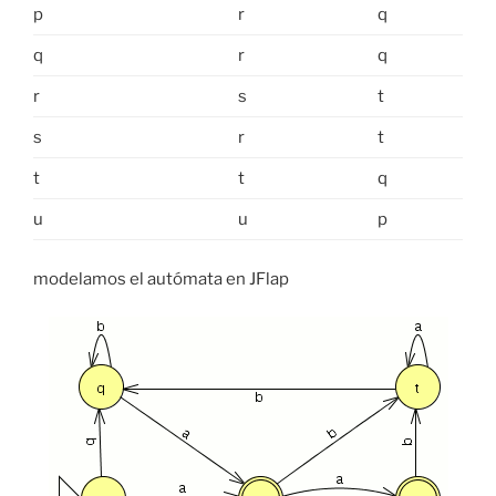
p
r
q
q
r
q
r
s
t
s
r
t
t
t
q
u
u
p
modelamos el autómata en JFlap