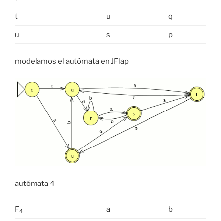
t
u
q
u
s
p
modelamos el autómata en JFlap
autómata 4
F
a
b
4