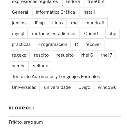
expresiones regulares
Fedora
freeGlut
General
Informática Gráfica
install
jenkins
JFlap
Linux
me
mundo-R
mysql
métodos estadisticos
OpenGL
php
practicas
Programación
R
recover
regexp
resolto
resuelto
rhel 6
rhel 7
samba
selinux
Teoría de Autómatas y Lenguajes Formales
Universidad
universidade
Uvigo
windows
BLOGROLL
Frikito, ergo sum