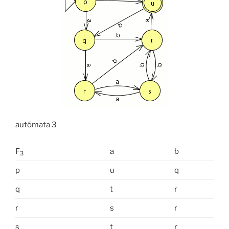
autómata 3
F
a
b
3
p
u
q
q
t
r
r
s
r
s
t
r