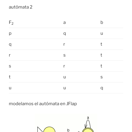
autómata 2
F
a
b
2
p
q
u
q
r
t
r
s
t
s
r
t
t
u
s
u
u
q
modelamos el autómata en JFlap