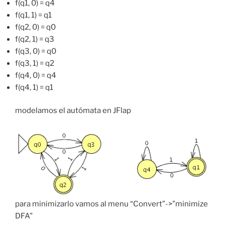
f(q1, 0) = q4
f(q1, 1) = q1
f(q2, 0) = q0
f(q2, 1) = q3
f(q3, 0) = q0
f(q3, 1) = q2
f(q4, 0) = q4
f(q4, 1) = q1
modelamos el autómata en JFlap
para minimizarlo vamos al menu “Convert”->”minimize
DFA”