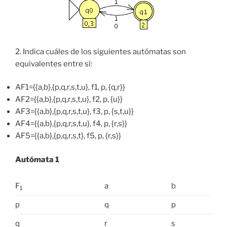
2. Indica cuáles de los siguientes autómatas son
equivalentes entre sí:
AF1={{a,b},{p,q,r,s,t,u}, f1, p, {q,r}}
AF2={{a,b},{p,q,r,s,t,u}, f2, p, {u}}
AF3={{a,b},{p,q,r,s,t,u}, f3, p, {s,t,u}}
AF4={{a,b},{p,q,r,s,t,u}, f4, p, {r,s}}
AF5={{a,b},{p,q,r,s,t}, f5, p, {r,s}}
Autómata 1
F
a
b
1
p
q
p
q
r
s