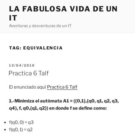
Skip
LA FABULOSA VIDA DE UN
to
IT
content
Aventuras y desventuras de un IT
TAG:
EQUIVALENCIA
POSTED
13/04/2010
ON
Practica 6 Talf
El enunciado aquí
Practica 6 Talf
1.-Minimiza el autómata A1 = ({0,1},{q0, q1, q2, q3,
q4}, f, q0,{q1, q2}) en donde f se define como:
f(q0, 0) = q3
f(q0, 1) = q2