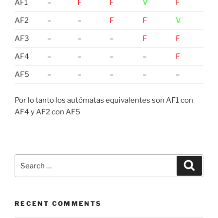
AF1
–
F
F
V
F
AF2
–
–
F
F
V
AF3
–
–
–
F
F
AF4
–
–
–
–
F
AF5
–
–
–
–
–
Por lo tanto los autómatas equivalentes son AF1 con
AF4 y AF2 con AF5
Search
Search
for:
RECENT COMMENTS