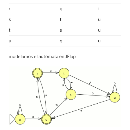
r
q
t
s
t
u
t
s
u
u
q
u
modelamos el autómata en JFlap