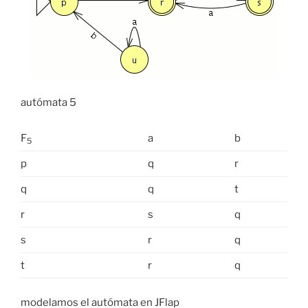
autómata 5
F
a
b
5
p
q
r
q
q
t
r
s
q
s
r
q
t
r
q
modelamos el autómata en JFlap