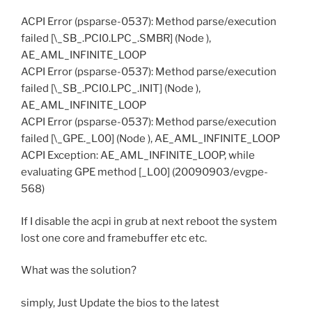
ACPI Error (psparse-0537): Method parse/execution
failed [\_SB_.PCI0.LPC_.SMBR] (Node ),
AE_AML_INFINITE_LOOP
ACPI Error (psparse-0537): Method parse/execution
failed [\_SB_.PCI0.LPC_.INIT] (Node ),
AE_AML_INFINITE_LOOP
ACPI Error (psparse-0537): Method parse/execution
failed [\_GPE._L00] (Node ), AE_AML_INFINITE_LOOP
ACPI Exception: AE_AML_INFINITE_LOOP, while
evaluating GPE method [_L00] (20090903/evgpe-
568)
If I disable the acpi in grub at next reboot the system
lost one core and framebuffer etc etc.
What was the solution?
simply, Just Update the bios to the latest