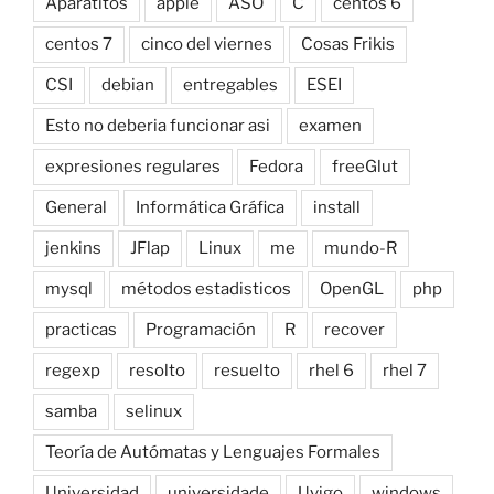
Aparatitos
apple
ASO
C
centos 6
centos 7
cinco del viernes
Cosas Frikis
CSI
debian
entregables
ESEI
Esto no deberia funcionar asi
examen
expresiones regulares
Fedora
freeGlut
General
Informática Gráfica
install
jenkins
JFlap
Linux
me
mundo-R
mysql
métodos estadisticos
OpenGL
php
practicas
Programación
R
recover
regexp
resolto
resuelto
rhel 6
rhel 7
samba
selinux
Teoría de Autómatas y Lenguajes Formales
Universidad
universidade
Uvigo
windows