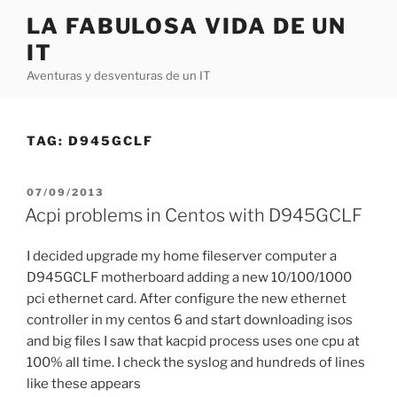
Skip
LA FABULOSA VIDA DE UN
to
IT
content
Aventuras y desventuras de un IT
TAG:
D945GCLF
POSTED
07/09/2013
ON
Acpi problems in Centos with D945GCLF
I decided upgrade my home fileserver computer a
D945GCLF motherboard adding a new 10/100/1000
pci ethernet card. After configure the new ethernet
controller in my centos 6 and start downloading isos
and big files I saw that kacpid process uses one cpu at
100% all time. I check the syslog and hundreds of lines
like these appears