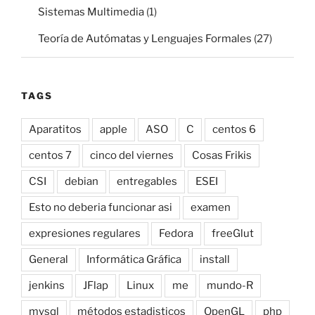
Sistemas Multimedia
(1)
Teoría de Autómatas y Lenguajes Formales
(27)
TAGS
Aparatitos
apple
ASO
C
centos 6
centos 7
cinco del viernes
Cosas Frikis
CSI
debian
entregables
ESEI
Esto no deberia funcionar asi
examen
expresiones regulares
Fedora
freeGlut
General
Informática Gráfica
install
jenkins
JFlap
Linux
me
mundo-R
mysql
métodos estadisticos
OpenGL
php