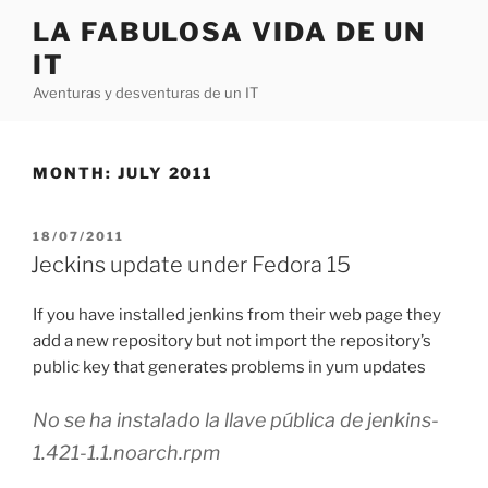
Skip
LA FABULOSA VIDA DE UN
to
IT
content
Aventuras y desventuras de un IT
MONTH:
JULY 2011
POSTED
18/07/2011
ON
Jeckins update under Fedora 15
If you have installed jenkins from their web page they
add a new repository but not import the repository’s
public key that generates problems in yum updates
No se ha instalado la llave pública de jenkins-
1.421-1.1.noarch.rpm