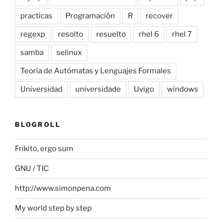
practicas
Programación
R
recover
regexp
resolto
resuelto
rhel 6
rhel 7
samba
selinux
Teoría de Autómatas y Lenguajes Formales
Universidad
universidade
Uvigo
windows
BLOGROLL
Frikito, ergo sum
GNU / TIC
http://www.simonpena.com
My world step by step